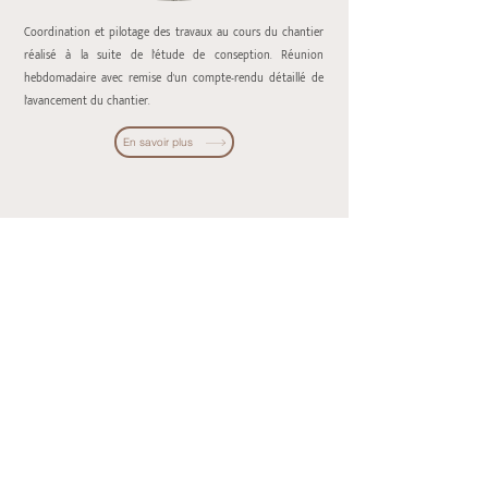
Coordination et pilotage des travaux au cours du chantier
réalisé à la suite de l'étude de conseption. Réunion
hebdomadaire avec remise d'un compte-rendu détaillé de
l'avancement du chantier.
En savoir plus
Analyse Feng-Shui de votre bien