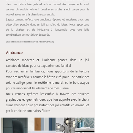
dans une teinte bleu gris et autour duquel des rangements sont
conçus. Un couloir joliment dessiné en arche a été conçu pour le
nouvel accès vers la chambre parentale.
L'appartement reflète une ambiance épurée et moderne avec une
décoration pensée dans un joli camaïeu de bleus. Nous apportons
de la chaleur et de l'élégance à l'ensemble avec une jolie
combinaison de matériaux texturés.
(réalisation en collaboration avec Atelier Germain)
Ambiance
Ambiance moderne et lumineuse pensée dans un joli
camaïeu de bleus pour cet appartement familial.
Pour réchauffer l'ambiance, nous apportons de la texture
avec des matériaux comme le béton ciré pour une partie des
sols, le zellige pour le revêtement mural, et le bois acajou
pour le mobilier et les éléments de menuiserie.
Nous venons rythmer l'ensemble à travers des touches
graphiques et géométriques que l'on apporte avec le choix
d’une verrière noire présentant des jolis motifs en arrondi et
par le choix de luminaires filaires.